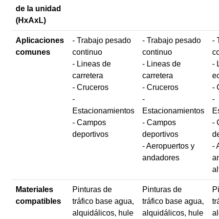
de la unidad
(HxAxL)
Aplicaciones
- Trabajo pesado
- Trabajo pesado
-
comunes
continuo
continuo
c
- Lineas de
- Lineas de
- 
carretera
carretera
e
- Cruceros
- Cruceros
-
-
-
-
Estacionamientos
Estacionamientos
E
- Campos
- Campos
-
deportivos
deportivos
d
- Aeropuertos y
-
andadores
a
al
Materiales
Pinturas de
Pinturas de
P
compatibles
tráfico base agua,
tráfico base agua,
tr
alquidálicos, hule
alquidálicos, hule
al