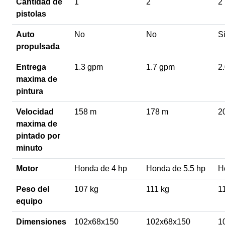
Cantidad de
1
2
2
pistolas
Auto
No
No
S
propulsada
Entrega
1.3 gpm
1.7 gpm
2
maxima de
pintura
Velocidad
158 m
178 m
2
maxima de
pintado por
minuto
Motor
Honda de 4 hp
Honda de 5.5 hp
H
Peso del
107 kg
111 kg
1
equipo
Dimensiones
102x68x150
102x68x150
1