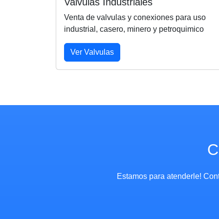
Valvulas Industriales
Venta de valvulas y conexiones para uso
industrial, casero, minero y petroquimico
Ver Valvulas
C
Estamos para atenderle! Cont