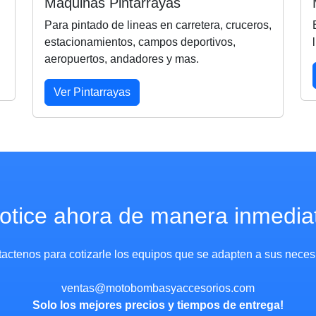
Maquinas Pintarrayas
Para pintado de lineas en carretera, cruceros,
estacionamientos, campos deportivos,
aeropuertos, andadores y mas.
Ver Pintarrayas
otice ahora de manera inmedia
actenos para cotizarle los equipos que se adapten a sus necesi
ventas@motobombasyaccesorios.com
Solo los mejores precios y tiempos de entrega!