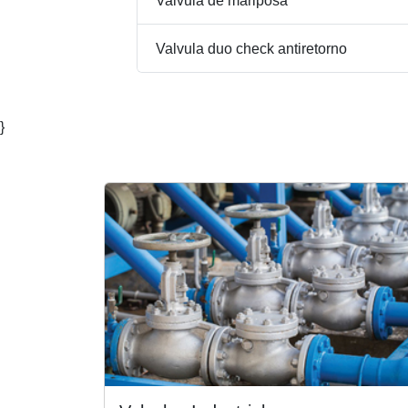
Valvula de mariposa
Valvula duo check antiretorno
}