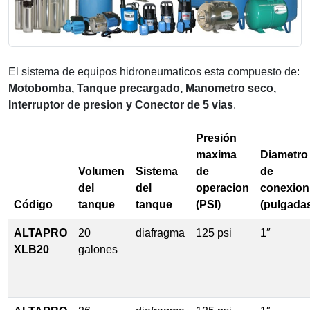
El sistema de equipos hidroneumaticos esta compuesto de:
Motobomba, Tanque precargado, Manometro seco,
Interruptor de presion y Conector de 5 vias
.
Presión
maxima
Diametro
Volumen
Sistema
de
de
del
del
operacion
conexion
Código
tanque
tanque
(PSI)
(pulgada
ALTAPRO
20
diafragma
125 psi
1″
XLB20
galones